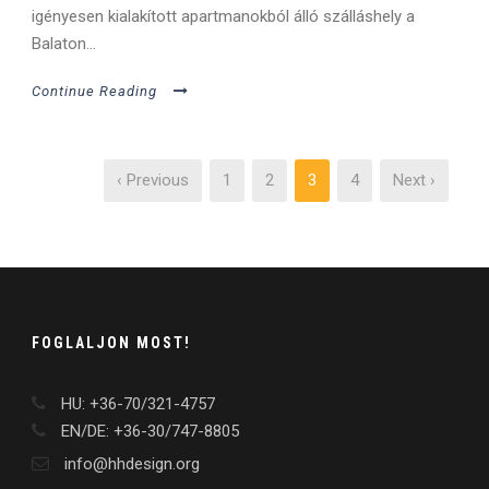
igényesen kialakított apartmanokból álló szálláshely a
Balaton...
Continue Reading
‹ Previous
1
2
3
4
Next ›
FOGLALJON MOST!
HU: +36-70/321-4757
EN/DE: +36-30/747-8805
info@hhdesign.org