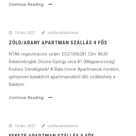
Continue Reading
18 dec 2021
szallasabalatonon
ZÖLD/ARANY APARTMAN SZÁLLÁS 4 FŐS
NTAK regisztrációs szám: EG21006281 Cím: 8630
Balatonboglár, Dózsa György utca 81 (Magyarország)
Kedves Vendégeink! A Bala-home Apartmanok modern,
igényesen kialakított apartmanokból álló szálláshely a
Balaton...
Continue Reading
18 dec 2021
szallasabalatonon
FEKETE APARTMAN SZÁLLÁS 5 FŐS