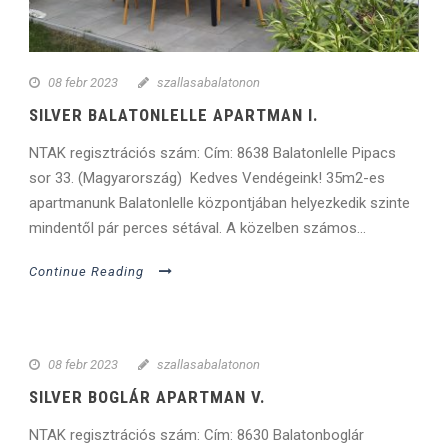
08 febr 2023
szallasabalatonon
SILVER BALATONLELLE APARTMAN I.
NTAK regisztrációs szám: Cím: 8638 Balatonlelle Pipacs
sor 33. (Magyarország) Kedves Vendégeink! 35m2-es
apartmanunk Balatonlelle központjában helyezkedik szinte
mindentől pár perces sétával. A közelben számos...
Continue Reading
08 febr 2023
szallasabalatonon
SILVER BOGLÁR APARTMAN V.
NTAK regisztrációs szám: Cím: 8630 Balatonboglár