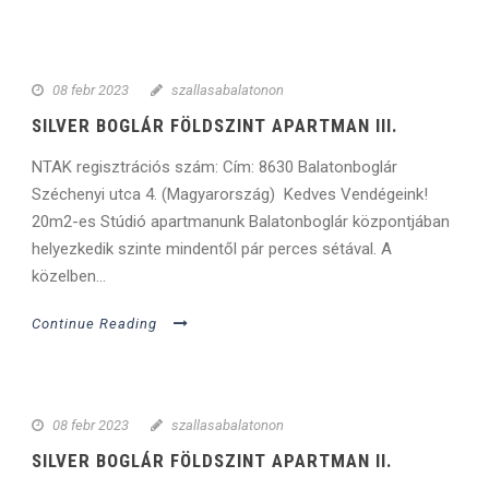
08 febr 2023
szallasabalatonon
SILVER BOGLÁR FÖLDSZINT APARTMAN III.
NTAK regisztrációs szám: Cím: 8630 Balatonboglár
Széchenyi utca 4. (Magyarország) Kedves Vendégeink!
20m2-es Stúdió apartmanunk Balatonboglár központjában
helyezkedik szinte mindentől pár perces sétával. A
közelben...
Continue Reading
08 febr 2023
szallasabalatonon
SILVER BOGLÁR FÖLDSZINT APARTMAN II.