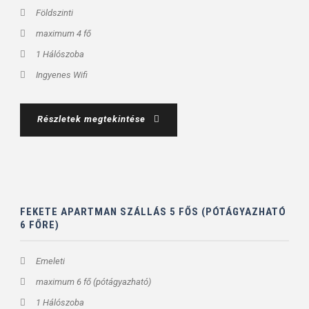
Földszinti
maximum 4 fő
1 Hálószoba
Ingyenes Wifi
Részletek megtekintése
FEKETE APARTMAN SZÁLLÁS 5 FŐS (PÓTÁGYAZHATÓ
6 FŐRE)
Emeleti
maximum 6 fő (pótágyazható)
1 Hálószoba