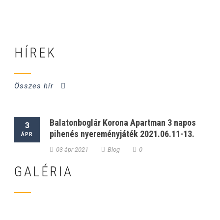
HÍREK
Összes hír
Balatonboglár Korona Apartman 3 napos
3
pihenés nyereményjáték 2021.06.11-13.
ÁPR
03 ápr 2021
Blog
0
GALÉRIA