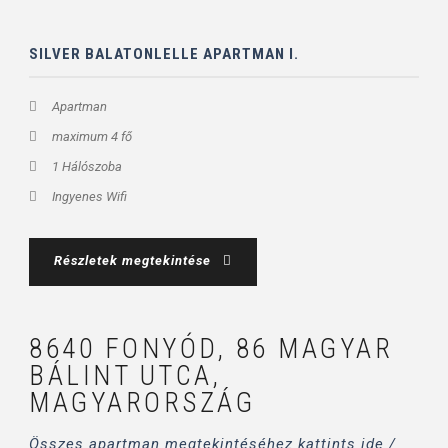
SILVER BALATONLELLE APARTMAN I.
Apartman
maximum 4 fő
1 Hálószoba
Ingyenes Wifi
Részletek megtekintése
8640 FONYÓD, 86 MAGYAR
BÁLINT UTCA,
MAGYARORSZÁG
Összes apartman megtekintéséhez kattints ide /