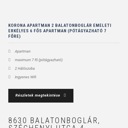
KORONA APARTMAN 2 BALATONBOGLÁR EMELETI
ERKÉLYES 6 FŐS APARTMAN (PÓTÁGYAZHATÓ 7
FŐRE)
Apartman
maximum 7 fő (pótágyazható)
2 Hálószoba
Ingyenes Wifi
Részletek megtekintése
8630 BALATONBOGLÁR,