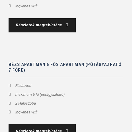
Ingyenes Wifi
Részletek megtekintése
BÉZS APARTMAN 6 FŐS APARTMAN (PÓTÁGYAZHATÓ
7 FŐRE)
Földszinti
maximum 6 fő (pótágyazható)
2 Hálószoba
Ingyenes Wifi
Részletek megtekintése