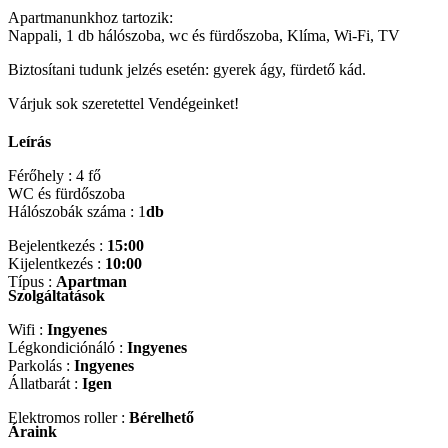
Apartmanunkhoz tartozik:
Nappali, 1 db hálószoba, wc és fürdőszoba, Klíma, Wi-Fi, TV
Biztosítani tudunk jelzés esetén: gyerek ágy, fürdető kád.
Várjuk sok szeretettel Vendégeinket!
Leírás
Férőhely : 4 fő
WC és fürdőszoba
Hálószobák száma : 1
db
Bejelentkezés :
15:00
Kijelentkezés :
10:00
Típus :
Apartman
Szolgáltatások
Wifi :
Ingyenes
Légkondiciónáló :
Ingyenes
Parkolás :
Ingyenes
Állatbarát :
Igen
Elektromos roller :
Bérelhető
Áraink