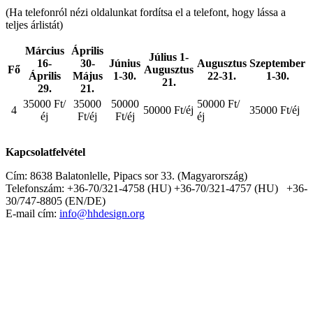
(Ha telefonról nézi oldalunkat fordítsa el a telefont, hogy lássa a
teljes árlistát)
Március
Április
Július 1-
16-
30-
Június
Augusztus
Szeptember
Fő
Augusztus
Április
Május
1-30.
22-31.
1-30.
21.
29.
21.
35000 Ft/
35000
50000
50000 Ft/
4
50000 Ft/éj
35000 Ft/éj
éj
Ft/éj
Ft/éj
éj
Kapcsolatfelvétel
Cím:
8638 Balatonlelle, Pipacs sor 33. (Magyarország)
Telefonszám: +36-70/321-4758 (HU) +36-70/321-4757 (HU) +36-
30/747-8805 (EN/DE)
E-mail cím:
info@hhdesign.org