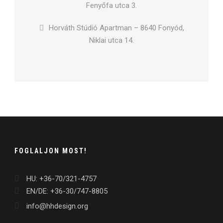
Fenyőfa utca 3.
Horváth Stúdió Apartman – 8640 Fonyód,
Niklai utca 14.
FOGLALJON MOST!
HU: +36-70/321-4757
EN/DE: +36-30/747-8805
info@hhdesign.org