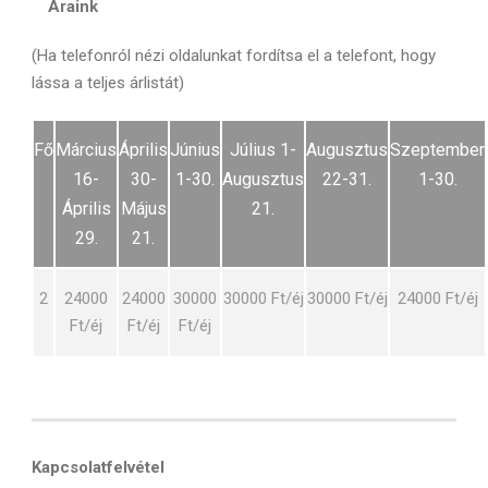
Áraink
(Ha telefonról nézi oldalunkat fordítsa el a telefont, hogy
lássa a teljes árlistát)
Fő
Március
Április
Június
Július 1-
Augusztus
Szeptember
16-
30-
1-30.
Augusztus
22-31.
1-30.
Április
Május
21.
29.
21.
2
24000
24000
30000
30000 Ft/éj
30000 Ft/éj
24000 Ft/éj
Ft/éj
Ft/éj
Ft/éj
Kapcsolatfelvétel