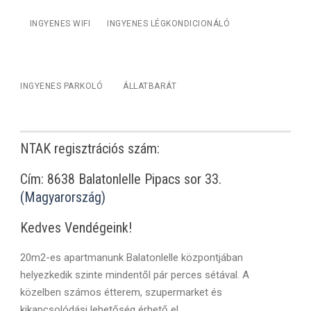
INGYENES WIFI
INGYENES LÉGKONDICIONÁLÓ
INGYENES PARKOLÓ
ÁLLATBARÁT
NTAK regisztrációs szám:
Cím: 8638 Balatonlelle Pipacs sor 33.
(Magyarország)
Kedves Vendégeink!
20m2-es apartmanunk Balatonlelle központjában
helyezkedik szinte mindentől pár perces sétával. A
közelben számos étterem, szupermarket és
kikapcsolódási lehetőség érhető el.