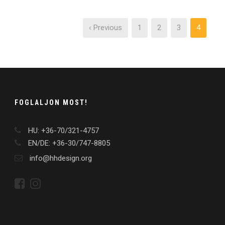
‹ Previous
1
2
3
4
FOGLALJON MOST!
HU: +36-70/321-4757
EN/DE: +36-30/747-8805
info@hhdesign.org