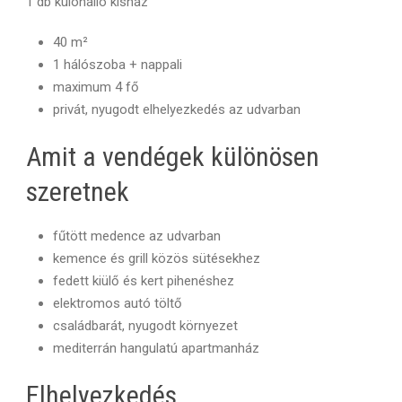
1 db különálló kisház
40 m²
1 hálószoba + nappali
maximum 4 fő
privát, nyugodt elhelyezkedés az udvarban
Amit a vendégek különösen
szeretnek
fűtött medence az udvarban
kemence és grill közös sütésekhez
fedett kiülő és kert pihenéshez
elektromos autó töltő
családbarát, nyugodt környezet
mediterrán hangulatú apartmanház
Elhelyezkedés