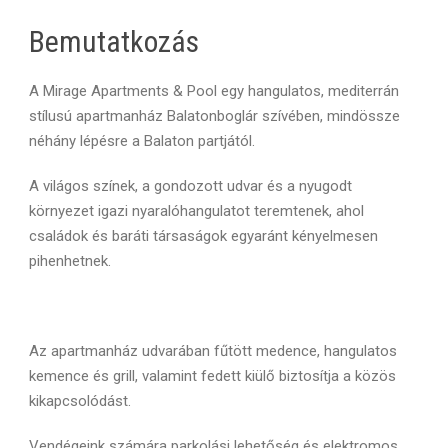
Bemutatkozás
A Mirage Apartments & Pool egy hangulatos, mediterrán
stílusú apartmanház Balatonboglár szívében, mindössze
néhány lépésre a Balaton partjától.
A világos színek, a gondozott udvar és a nyugodt
környezet igazi nyaralóhangulatot teremtenek, ahol
családok és baráti társaságok egyaránt kényelmesen
pihenhetnek.
Az apartmanház udvarában fűtött medence, hangulatos
kemence és grill, valamint fedett kiülő biztosítja a közös
kikapcsolódást.
Vendégeink számára parkolási lehetőség és elektromos