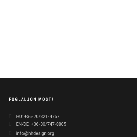
FOGLALJON MOST!
HU: +36-70/321-4757
EN/DE: +36-30/747-8805
info@hhdesign.org