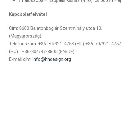
1 hálószoba + nappalis kisház (4 fő): 58.000 Ft / éj
Kapcsolatfelvétel
Cím: 8600 Balatonboglár Szentmihály utca 10.
(Magyarország)
Telefonszám: +36-70/321-4758 (HU) +36-70/321-4757
(HU) +36-30/747-8805 (EN/DE)
E-mail cím:
info@hhdesign.org