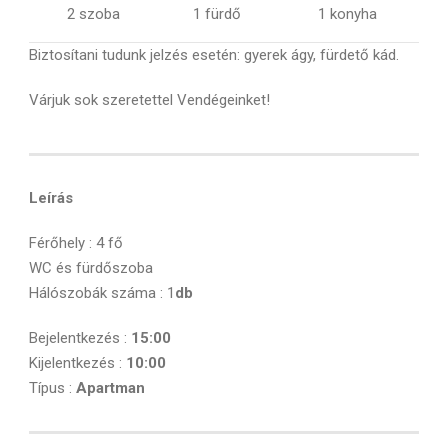
2 szoba
1 fürdő
1 konyha
Biztosítani tudunk jelzés esetén: gyerek ágy, fürdető kád.
Várjuk sok szeretettel Vendégeinket!
Leírás
Férőhely : 4 fő
WC és fürdőszoba
Hálószobák száma : 1
db
Bejelentkezés :
15:00
Kijelentkezés :
10:00
Típus :
Apartman