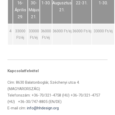
16-
30-
1-30.
Augusztus
22-31.
1-30.
Április
Május
21.
29.
21.
4
33000
33000
36000
36000 Ft/éj
36000 Ft/éj
33000 Ft/éj
Ft/éj
Ft/éj
Ft/éj
Kapcsolatfelvétel
Cím: 8630 Balatonboglár, Széchenyi utca 4.
(MAGYARORSZÁG)
Telefonszám: +36-70/321-4758 (HU) +36-70/321-4757
(HU) +36-30/747-8805 (EN/DE)
E-mail cím:
info@hhdesign.org