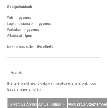
Szolgáltatások
Wifi :
Ingyenes
Légkondiciónáló :
Ingyenes
Parkolás :
Ingyenes
Állatbarát :
Igen
Elektromos roller :
Bérelhető
Áraink
(Ha telefonról nézi oldalunkat fordítsa el a telefont, hogy
lássa a teljes árlistát)
Fő
Március
Április
Június
Július 1-
Augusztus
Szeptember