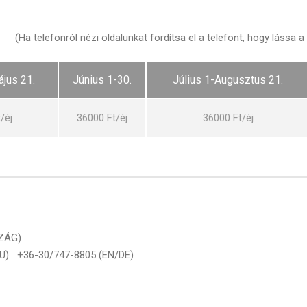
(Ha telefonról nézi oldalunkat fordítsa el a telefont, hogy lássa a t
ájus 21.
Június 1-30.
Július 1-Augusztus 21.
/éj
36000 Ft/éj
36000 Ft/éj
SZÁG)
HU) +36-30/747-8805 (EN/DE)