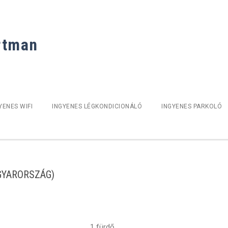
rtman
YENES WIFI
INGYENES LÉGKONDICIONÁLÓ
INGYENES PARKOLÓ
MAGYARORSZÁG)
1 fürdő