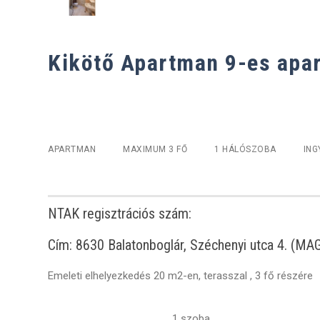
Kikötő Apartman 9-es apa
APARTMAN
MAXIMUM 3 FŐ
1 HÁLÓSZOBA
ING
NTAK regisztrációs szám:
Cím: 8630 Balatonboglár, Széchenyi utca 4. (
Emeleti elhelyezkedés 20 m2-en, terasszal , 3 fő részére
1 szoba