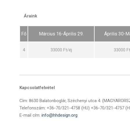
Áraink
Fő
Március 16-Április 29.
Április 30-M
4
33000 Ft/éj
33000 Ft
Kapcsolatfelvétel
Cím: 8630 Balatonboglár, Széchenyi utca 4. (MAGYAROR
Telefonszám: +36-70/321-4758 (HU) +36-70/321-4757 (
E-mail cím:
info@hhdesign.org