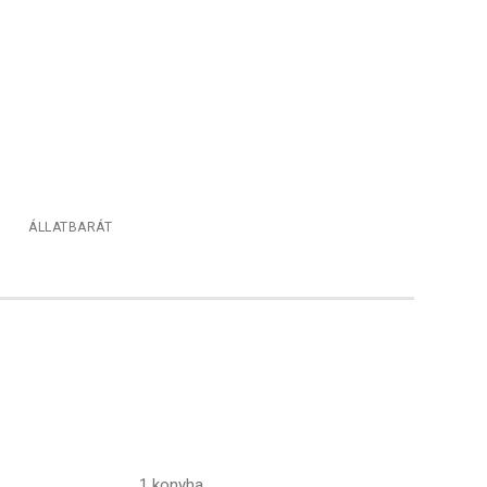
ÁLLATBARÁT
1 konyha