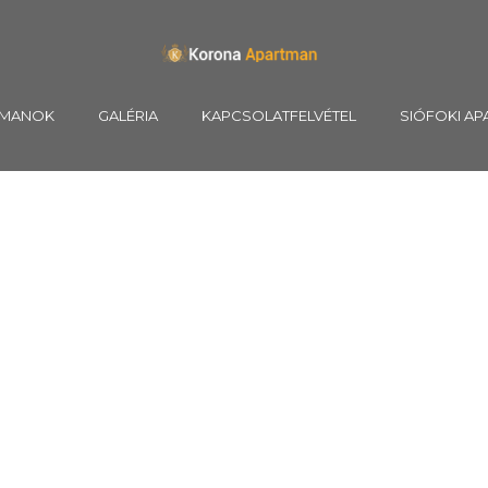
TMANOK
GALÉRIA
KAPCSOLATFELVÉTEL
SIÓFOKI A
APARTMAN 9-ES 