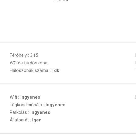
Férőhely : 3 fő
WC és fürdőszoba
Hálószobák száma : 1
db
Wifi :
Ingyenes
Légkondiciónáló :
Ingyenes
Parkolás :
Ingyenes
Állatbarát :
Igen